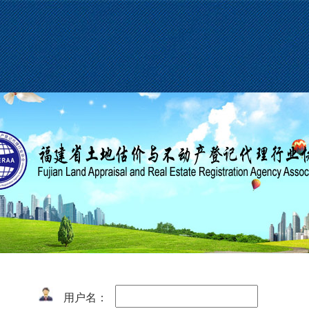
用
户名
：