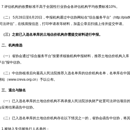
7.评估机构的收费标准不高于全国性行业协会各评估机构平均收费标准10%。
（二） 5月28日至6月20日，申报机构通过中估协网站在“综合服务平台”（http://platform
“司法评估”，在线填报信息，打印申请表等材料，加盖公章后扫描上传并提交申请。
（三）之前已入选名单库的土地估价机构亦需提交材料进行申报。
二、机构推选
（一）省协会通过“综合服务平台”按要求核验机构申报材料，推荐土地估价机构入库，
平台”报中估协。
（二）中估协核准后向最高人民法院推荐入选名单库的估价机构名单，名单库在中国执行信息公
站（www.creva.org.cn）予以公布。
三、退出与除名
（一）已入选名单库的土地估价机构不再承接人民法院涉执财产处置司法评估项目
会应将结果函告中估协。
（二）已入选名单库的土地估价机构存在以下情况之一的，省协会函告中估协，将
1.被纳入失信被执行人名单的；