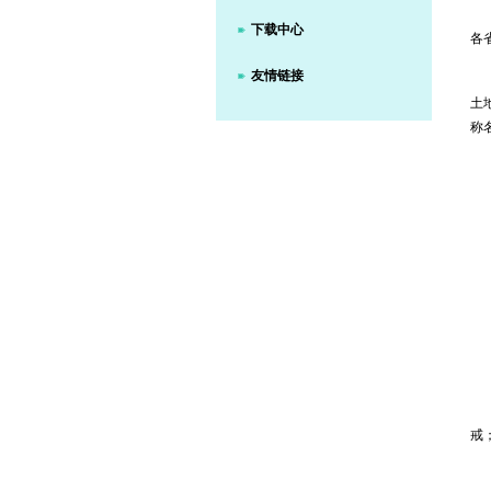
下载中心
各
友情链接
土
称
戒