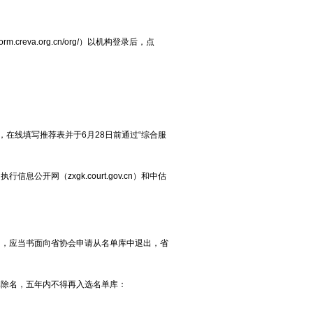
.creva.org.cn/org/）以机构登录后，点
在线填写推荐表并于6月28日前通过“综合服
开网（zxgk.court.gov.cn）和中估
的，应当书面向省协会申请从名单库中退出，省
其除名，五年内不得再入选名单库：