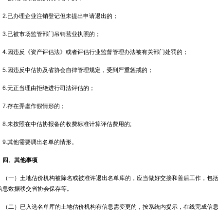
2.已办理企业注销登记但未提出申请退出的；
3.已被市场监管部门吊销营业执照的；
4.因违反《资产评估法》或者评估行业监督管理办法被有关部门处罚的；
5.因违反中估协及省协会自律管理规定，受到严重惩戒的；
6.无正当理由拒绝进行司法评估的；
7.存在弄虚作假情形的；
8.未按照在中估协报备的收费标准计算评估费用的;
9.其他需要调出名单的情形。
四、其他事项
（一）土地估价机构被除名或被准许退出名单库的，应当做好交接和善后工作，包
信息数据移交省协会保存等。
（二）已入选名单库的土地估价机构有信息需变更的，按系统内提示，在线完成信